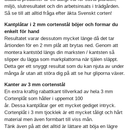
miljö, slutresultatet och din arbetsinsats i trädgården.
Så se till att alltid fråga efter äkta Svenskt corten!
Kantplåtar i 2 mm cortenstål böjer och formar du
enkelt för hand
Resultatet varar dessutom mycket länge då det tar
årtionden för en 2 mm plåt att brytas ned. Genom att
montera kantstöd längs din marksten / kantsten så
slipper du lägga som markplattorna när tjälen släppt.
Detta ger ett snyggt resultat som du kan njuta av under
många år utan att störa dig på att se hur gliporna växer.
Kanter av 3 mm cortenstål
En extra kraftig rabattkant tillverkad av hela 3 mm
Cortenplåt som håller i uppemot 100
år.
Dessa
kantplåtar ger ett mycket gediget intryck.
Cortenplåt i 3 mm tjocklek är ett mycket tåligt och hårt
material men även formbart till viss mån.
Tänk även på att det alltid är lättare att böja en lägre