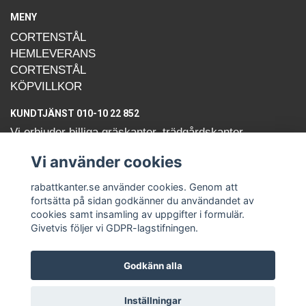
MENY
CORTENSTÅL
HEMLEVERANS
CORTENSTÅL
KÖPVILLKOR
KUNDTJÄNST 010-10 22 852
Vi erbjuder billiga gräskanter, trädgårdskanter,
kantplåtar, rabattkanter och kantstöd av cortenstål.
Vi använder cookies
Cortenplåt som skänker en härlig känsla i trädgården
med sin rostiga patina!
rabattkanter.se använder cookies. Genom att
fortsätta på sidan godkänner du användandet av
cookies samt insamling av uppgifter i formulär.
Givetvis följer vi GDPR-lagstifningen.
Godkänn alla
© Copyright rabattkanter.se
Inställningar