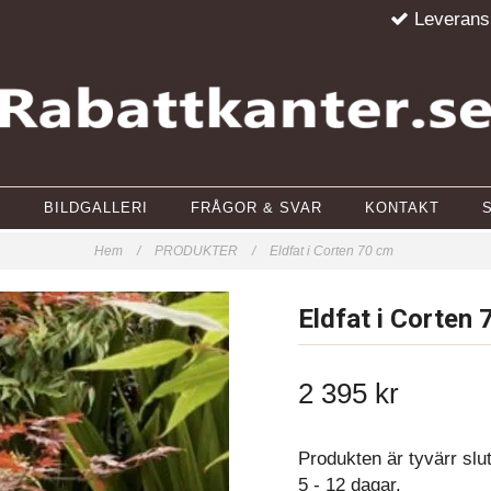
Leverans
BILDGALLERI
FRÅGOR & SVAR
KONTAKT
Hem
/
PRODUKTER
/
Eldfat i Corten 70 cm
Eldfat i Corten
2 395 kr
Produkten är tyvärr slu
5 - 12 dagar.