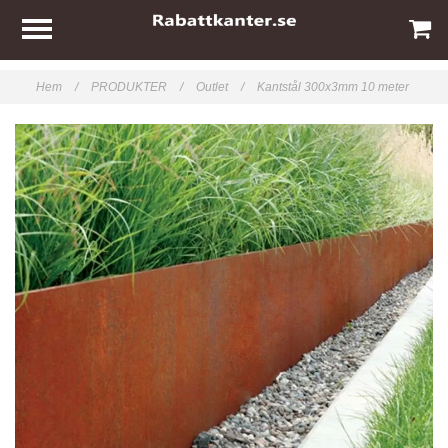
Hem
/
PRODUKTER
/
Outlet
/
Kantstål 300x3mm 10 meter