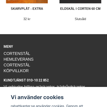
SKARVPLÅT - EXTRA
ELDSKÅL I CORTEN 60 CM
32 kr
Slutsåld
MENY
CORTENSTÅL
HEMLEVERANS
CORTENSTÅL
KÖPVILLKOR
KUNDTJÄNST 010-10 22 852
Vi erbjuder billiga gräskanter, trädgårdskanter,
kantplåtar, rabattkanter och kantstöd av cortenstål.
Vi använder cookies
Cortenplåt som skänker en härlig känsla i trädgården
med sin rostiga patina!
rabattkanter.se använder cookies. Genom att