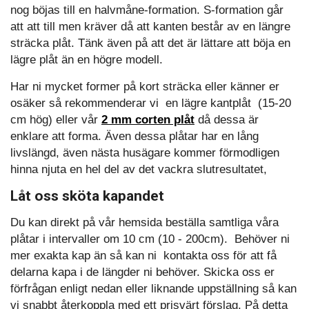
nog böjas till en halvmåne-formation. S-formation går
att att till men kräver då att kanten består av en längre
sträcka plåt. Tänk även på att det är lättare att böja en
lägre plåt än en högre modell.
Har ni mycket former på kort sträcka eller känner er
osäker så rekommenderar vi en lägre kantplåt (15-20
cm hög) eller vår
2 mm corten plåt
då dessa är
enklare att forma. Även dessa plåtar har en lång
livslängd, även nästa husägare kommer förmodligen
hinna njuta en hel del av det vackra slutresultatet,
Låt oss sköta kapandet
Du kan direkt på vår hemsida beställa samtliga våra
plåtar i intervaller om 10 cm (10 - 200cm). Behöver ni
mer exakta kap än så kan ni kontakta oss för att få
delarna kapa i de längder ni behöver. Skicka oss er
förfrågan enligt nedan eller liknande uppställning så kan
vi snabbt återkoppla med ett prisvärt förslag. På detta