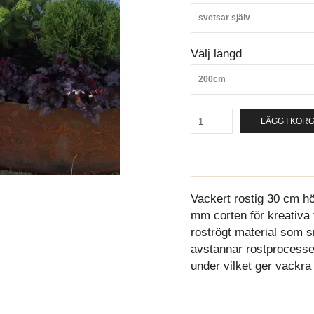
svetsar själv
Välj längd
200cm
LÄGG I KOR
Vackert rostig 30 cm hö
mm corten för kreativa t
roströgt material som s
avstannar rostprocesse
under vilket ger vackra 