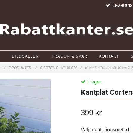
Leverans
BILDGALLERI
FRÅGOR & SVAR
KONTAKT
m
/
PRODUKTER
/
CORTEN PLÅT 30 CM
/
Kantplåt Cortenstål 30 cm X
I lager.
Kantplåt Corten
399 kr
Välj monteringsmetod