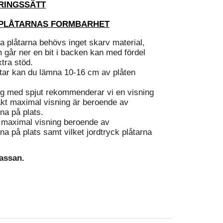
RINGSSÄTT
 PLÅTARNAS FORMBARHET
sa plåtarna behövs inget skarv material,
 går ner en bit i backen kan med fördel
xtra stöd.
åtar kan du lämna 10-16 cm av plåten
ng med spjut rekommenderar vi en visning
kt maximal visning är beroende av
rna på plats.
t maximal visning beroende av
rna på plats samt vilket jordtryck plåtarna
kassan.