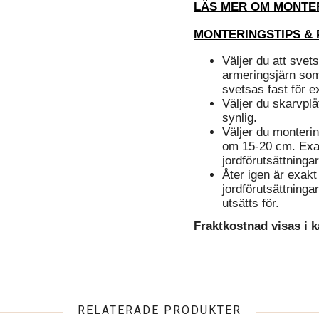
LÄS MER OM MONTE
MONTERINGSTIPS &
Väljer du att svet
armeringsjärn som
svetsas fast för e
Väljer du skarvpl
synlig.
Väljer du monteri
om 15-20 cm. Exa
jordförutsättninga
Åter igen är exak
jordförutsättninga
utsätts för.
Fraktkostnad visas i 
RELATERADE PRODUKTER